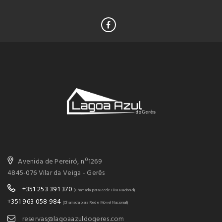
Avenida de Pereiró, n.º1269
4845-076 Vilar da Veiga - Gerês
+351 253 391 370
(Chamada para Rede Fixa Nacional)
+351 963 058 984
(Chamada para Rede Móvel Nacional)
reservas@lagoaazuldogeres.com