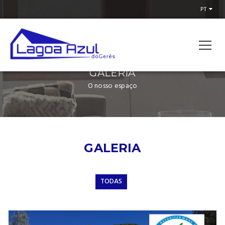
PT
GALERIA
O nosso espaço
GALERIA
TODAS